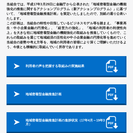
当組合では、平成17年3月29日に金融庁から公表された「地域密着型金融の機能
強化の推進に関するアクションプログラム（新アクションプログラム）」に基づ
いて、「地域密着型金融推進計画」を策定いたしましたので、別紙の通り公表い
たします。
この計画は、当組合の特性や目指しているビジネスモデル等を踏まえ、「事業再
生・中小企業金融の円滑化」、「経営力の強化」、「地域の利用者の利便性向
上」を大きな柱に地域密着型金融の機能強化の取組みを推進していくもので、こ
れらの取組みを通じて地域経済の活性化や中小企業金融の円滑化等を進めていく
当組合の姿勢や考え方等を、地域の利用者の皆様により深くご理解いただけるよ
う、今後とも積極的に取組んでいく所存であります。
利用者の声を把握する取組みの実施結果
地域密着型金融推進計画
地域密着型金融推進計画の進捗状況（17年4月～19年3
月）